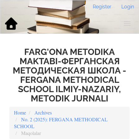
Main
Register
Login
Navigation
Main
Content
Togg
Sidebar
navig
FARG'ONA METODIKA
MAKTABI-ФЕРГАНСКАЯ
МЕТОДИЧЕСКАЯ ШКОЛА -
FERGANA METHODICAL
SCHOOL ILMIY-NAZARIY,
METODIK JURNALI
Home
Archives
No. 2 (2025): FERGANA METHODICAL
SCHOOL
Maqolalar