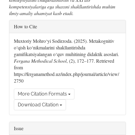
kompetensiyalariga ega shaxsni shakllantirishda muhim
ilmiy-amaliy ahamiyat kasb etadi.
Article
How to Cite
Details
Muxtoriy Mohro‘yi Sodirzoda. (2025). Metakognitiv
o‘qish ko‘nikmalarini shakllantirishda
gamifikatsiyalangan o‘quv muhitining didaktik asoslari.
Fergana Methodical School
, (2), 172–177. Retrieved
from
https://ferganamethod.uz/index.php/journal/article/view/
2750
More Citation Formats
Download Citation
Issue