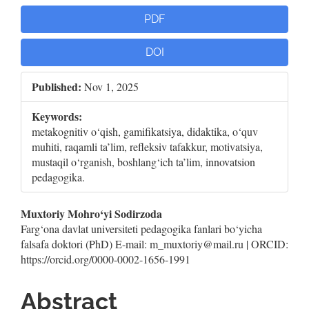
PDF
DOI
Published:
Nov 1, 2025
Keywords:
metakognitiv o‘qish, gamifikatsiya, didaktika, o‘quv
muhiti, raqamli ta’lim, refleksiv tafakkur, motivatsiya,
mustaqil o‘rganish, boshlang‘ich ta’lim, innovatsion
pedagogika.
Main
Muxtoriy Mohro‘yi Sodirzoda
Farg‘ona davlat universiteti pedagogika fanlari bo‘yicha
Article
falsafa doktori (PhD) E-mail: m_muxtoriy@mail.ru | ORCID:
https://orcid.org/0000-0002-1656-1991
Content
Abstract