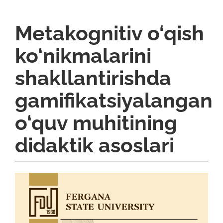
Metakognitiv o‘qish
ko‘nikmalarini
shakllantirishda
gamifikatsiyalangan
o‘quv muhitining
didaktik asoslari
Article
Sidebar