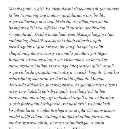
Metakognitiv o‘qish ko‘nikmalarini shakllantirish zamonaviy
ta’lim tizimining eng muhim vazifalaridan biri bo‘lib,
o‘quvchilarning mustaqil fikrlashi, o‘z bilim jarayonini
boshqara olishi va refleksiv tahlil yuritish qobiliyatini
rivojlantiradi. Ushbu maqolada gamifikatsiyalangan o‘quv
muhitining didaktik asoslarini ishlab chiqish orqali
metakognitiv o‘qish jarayonini yangi bosqichga olib
chiqishning ilmiy-nazariy va amaliy jihatlari yoritilgan.
Raqamli texnologiyalar, o‘yin elementlari va interaktiv
mexanizmlarni ta’lim jarayoniga integratsiya qilish orqali
o‘quvchilarda qiziqish, motivatsiya va ichki kognitiv faollikni
oshirishning samarali yo‘llari tahlil qilinadi. Maqola
doirasida didaktika, metakognitsiya va gamifikatsiya o‘zaro
uzviy bog‘liqlikda ko‘rib chiqilib, boshlang‘ich ta’lim
jarayonida ularning uyg‘unlashuvi orqali o‘quvchilarning
o‘qish faoliyatini boshqarish, rejalashtirish va baholash
ko‘nikmalarini rivojlantirishga xizmat qiluvchi innovatsion
model taklif etiladi. Tadqiqot natijalari ta’lim jarayonini
modernizatsiya qilish, shaxsga yo‘naltirilgan o‘qitish
konsepsiyasini chuqurlashtirish va XXI asr