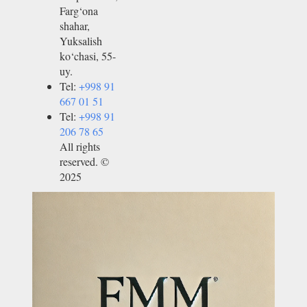
Farg‘ona
shahar,
Yuksalish
ko‘chasi, 55-
uy.
Tel:
+998 91
667 01 51
Tel:
+998 91
206 78 65
All rights
reserved. ©
2025