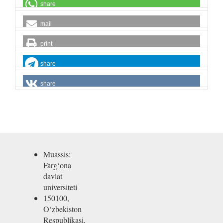
share
mail
print
share
share
Muassis:
Farg‘ona
davlat
universiteti
150100,
O‘zbekiston
Respublikasi,