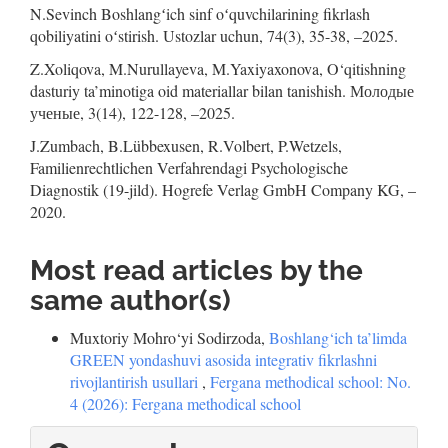
N.Sevinch Boshlangʻich sinf oʻquvchilarining fikrlash
qobiliyatini oʻstirish. Ustozlar uchun, 74(3), 35-38, –2025.
Z.Xoliqova, M.Nurullayeva, M.Yaxiyaxonova, O‘qitishning
dasturiy ta’minotiga oid materiallar bilan tanishish. Молодые
ученые, 3(14), 122-128, –2025.
J.Zumbach, B.Lübbexusen, R.Volbert, P.Wetzels,
Familienrechtlichen Verfahrendagi Psychologische
Diagnostik (19-jild). Hogrefe Verlag GmbH Company KG, –
2020.
Most read articles by the
same author(s)
Muxtoriy Mohro‘yi Sodirzoda,
Boshlang‘ich ta’limda
GREEN yondashuvi asosida integrativ fikrlashni
rivojlantirish usullari
,
Fergana methodical school: No.
4 (2026): Fergana methodical school