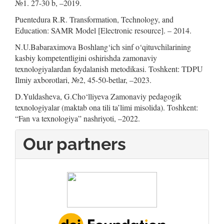
№1. 27-30 b, –2019.
Puentedura R.R. Transformation, Technology, and
Education: SAMR Model [Electronic resource]. – 2014.
N.U.Babaraximova Boshlang‘ich sinf o‘qituvchilarining
kasbiy kompetentligini oshirishda zamonaviy
texnologiyalardan foydalanish metodikasi. Toshkent: TDPU
Ilmiy axborotlari, №2, 45-50-betlar, –2023.
D.Yuldasheva, G.Cho‘lliyeva Zamonaviy pedagogik
texnologiyalar (maktab ona tili ta’limi misolida). Toshkent:
“Fan va texnologiya” nashriyoti, –2022.
Our partners