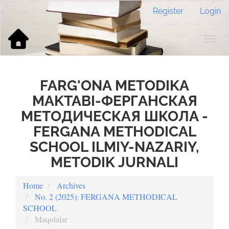
Main
Register
Login
Navigation
Main
Content
Togg
Sidebar
navig
FARG'ONA METODIKA
MAKTABI-ФЕРГАНСКАЯ
МЕТОДИЧЕСКАЯ ШКОЛА -
FERGANA METHODICAL
SCHOOL ILMIY-NAZARIY,
METODIK JURNALI
Home
Archives
No. 2 (2025): FERGANA METHODICAL
SCHOOL
Maqolalar