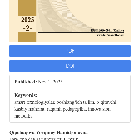
PDF
DOI
Published:
Nov 1, 2025
Keywords:
smart-texnologiyalar, boshlang‘ich ta’lim, o‘qituvchi,
kasbiy mahorat, raqamli pedagogika, innovatsion
metodika.
Main
Qipchaqova Yorqinoy Hamidjonovna
Farg‘ona davlat universiteti E-mail: