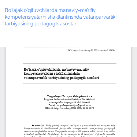
Return
to
Bo‘lajak o‘qituvchilarda ma’naviy-ma’rifiy
Article
kompetensiyalarni shakllantirishda vatanparvarlik
Details
tarbiyasining pedagogik asoslari
Do
D
P