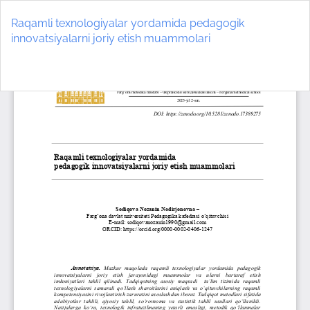
Return
to
Raqamli texnologiyalar yordamida pedagogik
Article
innovatsiyalarni joriy etish muammolari
Details
Do
D
P